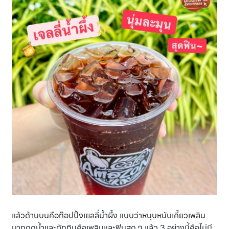
แล้วด้านบนคือท๊อปปิ้งเยลลี่น้ำผึ้ง แบบว่าหนุบหนับเคี้ยวเพลิน
มากดูดน้ำและตักกินคือเพลินและฟินสุด ๆ แล้ว 3 อย่างนี้คือไม่มี