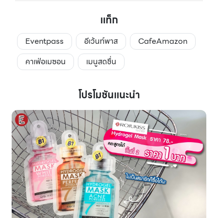
แท็ก
Eventpass
อีเว้นท์พาส
CafeAmazon
คาเฟ่อเมซอน
เมนูสดชื่น
โปรโมชันแนะนำ