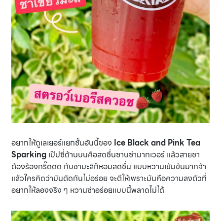
อยากให้ดูเลเยอร์แยกชั้นอันนี้ของ
Ice Black and Pink Tea
Sparking
เป๊ปซี่ด้านบนคือสดชื่นซาบซ่ามากเวอร์ แล้วสายชา
ต้องร้องกริ๊ดดด กับชามะลิก็หอมสดชื่น แบบหวานเข้มข้นมากจ้า
แล้วใครคิดว่ามันตัดกันไม่อร่อย จะตีให้เพราะมันคือความลงตัวที่
อยากให้ลองจริง ๆ หวานซ่าอร่อยแบบนี้พลาดไม่ได้