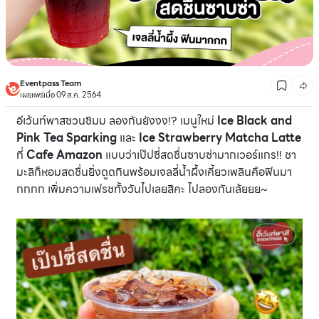
Eventpass Team
เผยแพร่เมื่อ 09 ส.ค. 2564
อีเว้นท์พาสชวนชิมม ลองกันยังงง!? เมนูใหม่
Ice Black and
Pink Tea Sparking
และ
Ice Strawberry Matcha Latte
ที่
Cafe Amazon
แบบว่าเป๊ปซี่สดชื่นซาบซ่ามากเวอร์แกร!! ชา
มะลิก็หอมสดชื่นยิ่งดูดกินพร้อมเจลลี่น้ำผึ้งเคี้ยวเพลินคือฟินมา
กกกก เพิ่มความเฟรชทั้งวันไปเลยสิคะ ไปลองกันเล้ยยย~