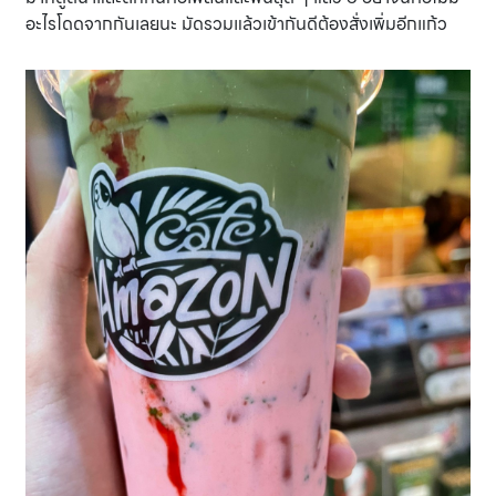
อะไรโดดจากกันเลยนะ มัดรวมแล้วเข้ากันดีต้องสั่งเพิ่มอีกแก้ว