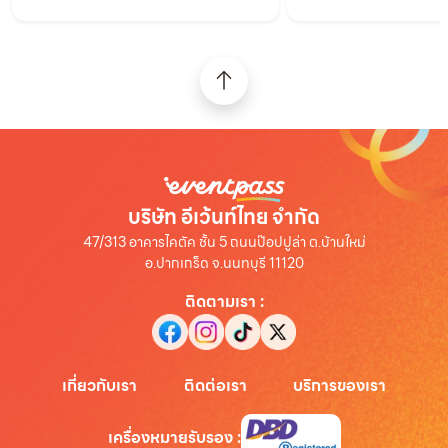
บริษัท อีเว้นท์ไทย จำกัด
47/313 อาคารไคตัค ชั้น 5 ถนนป๊อปปูล่า ต.บ้านใหม่
อ.ปากเกร็ด จ.นนทบุรี 11120
ติดตามเรา
:
เกี่ยวกับเรา
ติดต่อเรา
บริการของเรา
เครื่องหมายรับรอง
: