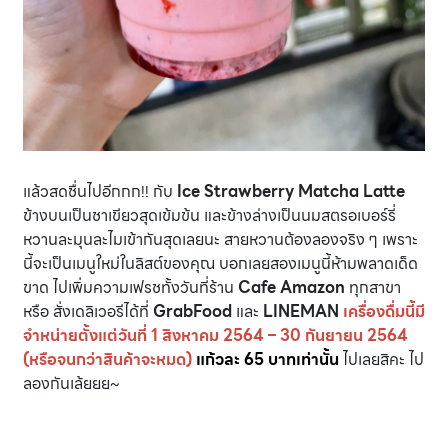
แล้วสดชื่นไปอีกกก!! กับ
Ice Strawberry Matcha Latte
ข้างบนเป็นชาเขียวสุดเข้มข้น และข้างล่างเป็นนมสตรอเบอร์รี่
หวานละมุนละไมเข้ากันสุดเลยนะ สายหวานต้องลองจริง ๆ เพราะ
นี้จะเป็นเมนูใหม่ในลิสต์ของคุณ บอกเลยสองเมนูนี้ห้ามพลาดเด็ด
ขาด ไปเพิ่มความเฟรชทั้งวันที่ร้าน
Cafe Amazon
ทุกสาขา
หรือ สั่งเดลิเวอรีได้ที่
GrabFood
และ
LINEMAN
เครื่องดื่มนี้มี
จำหน่ายตั้งแต่วันที่ 1 สิงหาคม 2564 – 30 กันยายน 2564
(หรือจนกว่าสินค้าจะหมด)
แก้วละ 65 บาทเท่านั้น
ไปเลยสิคะ ไป
ลองกันเล้ยยย~