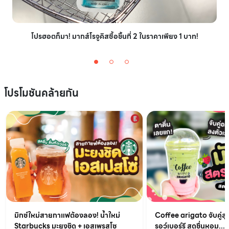
โปรฮอตก็มา! มากส์โรจูคิสซื้อชิ้นที่ 2 ในราคาเพียง 1 บาท!
โปรโมชันคล้ายกัน
มิกซ์ใหม่สายกาแฟต้องลอง! น้ำใหม่
Coffee arigato จับคู่สุ
Starbucks มะยงชิด + เอสเพรสโซ
รอว์เบอร์รี สดชื่นหอม...