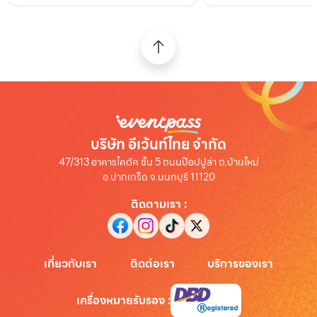
บริษัท อีเว้นท์ไทย จำกัด
47/313 อาคารไคตัค ชั้น 5 ถนนป๊อปปูล่า ต.บ้านใหม่
อ.ปากเกร็ด จ.นนทบุรี 11120
ติดตามเรา
:
เกี่ยวกับเรา
ติดต่อเรา
บริการของเรา
เครื่องหมายรับรอง
: