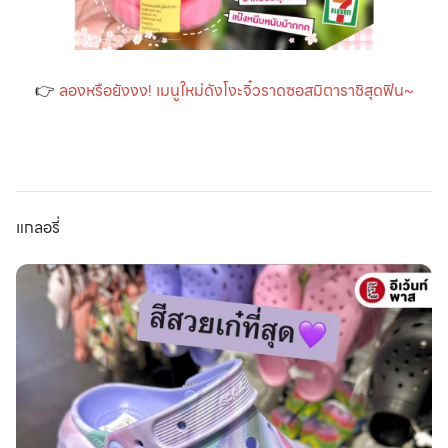
👉
ลองหรือยังงง! เมนูใหม่ดังโงะจิ๋วราดซอสมิตาราชิสุดฟิน~
แกลอรี่