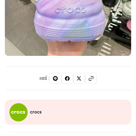
แชร์
:
crocs