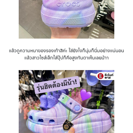
แล้วดูความหนาของรองเท้าสิค่ะ ใส่ยังไงก็นุ่มก็นิ่มอย่างแน่นอน
แล้วสาวไซส์เล็กใส่ปุ๊ปก็คือสูงทันตาเห็นเลยน้าา