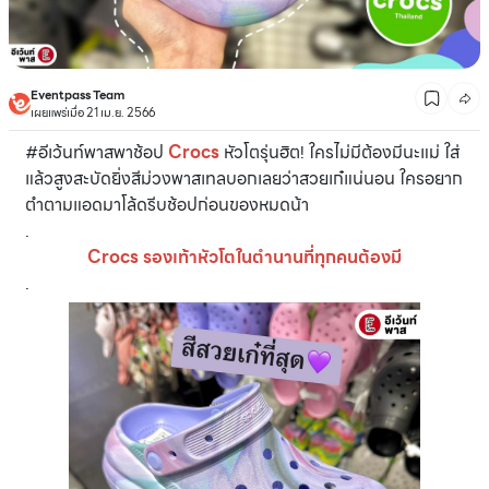
Eventpass Team
เผยแพร่เมื่อ 21 เม.ย. 2566
#อีเว้นท์พาสพาช้อป
Crocs
หัวโตรุ่นฮิต! ใครไม่มีต้องมีนะแม่ ใส่
แล้วสูงสะบัดยิ่งสีม่วงพาสเทลบอกเลยว่าสวยเก๋แน่นอน ใครอยาก
ตำตามแอดมาโล้ดรีบช้อปก่อนของหมดน้า
.
Crocs รองเท้าหัวโตในตำนานที่ทุกคนต้องมี
.