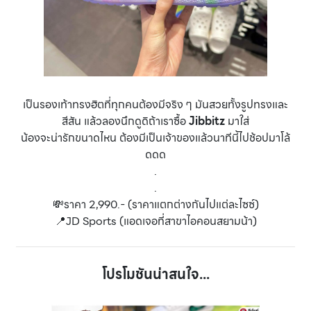
เป็นรองเท้าทรงฮิตที่ทุกคนต้องมีจริง ๆ มันสวยทั้งรูปทรงและ
สีสัน แล้วลองนึกดูดิถ้าเราซื้อ
Jibbitz
มาใส่
น้องจะน่ารักขนาดไหน
ต้องมีเป็นเจ้าของแล้วนาทีนี้ไปช้อปมาโล้
ดดด
.
.
💸ราคา 2,990.- (ราคาแตกต่างกันไปแต่ละไซซ์)
📍JD Sports (แอดเจอที่สาขาไอคอนสยามน้า)
โปรโมชันน่าสนใจ...