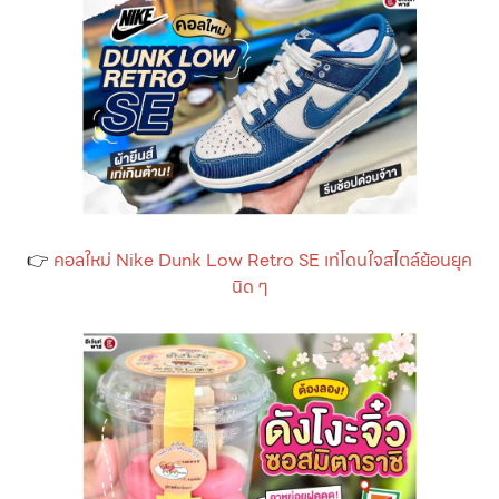
👉
คอลใหม่ Nike Dunk Low Retro SE เท่โดนใจสไตล์ย้อนยุค
นิด ๆ