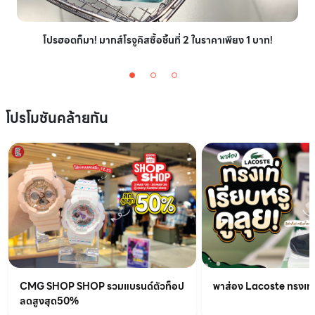
โปรฮอตก็มา! มากส์โรจูคิสซื้อชิ้นที่ 2 ในราคาเพียง 1 บาท!
โปรโมชันคล้ายกัน
CMG SHOP SHOP รวมแบรนด์ตัวท็อป
พาส่อง Lacoste ทรงเท่เร
ลดสูงสุด50%