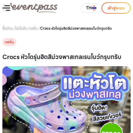
TH
เข้าสู่ระบบ
ซื้อบัตร
/
โปรโมชัน
/
แฟชั่น
/
Crocs หัวโตรุ่นฮิตสีม่วงพาสเทลเรนโบว์กรุบกริบ
แฟชั่น
Crocs หัวโตรุ่นฮิตสีม่วงพาสเทลเรนโบว์กรุบกริบ