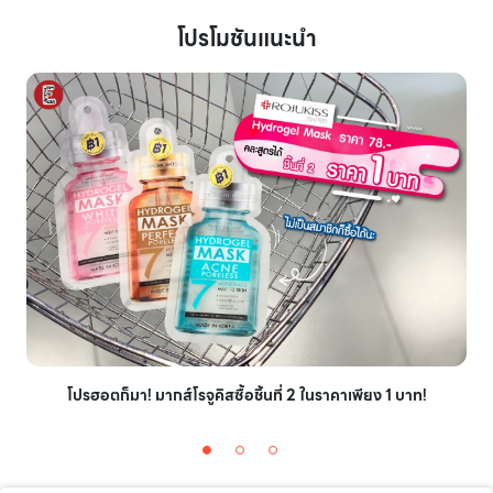
โปรโมชันแนะนำ
โปรฮอตก็มา! มากส์โรจูคิสซื้อชิ้นที่ 2 ในราคาเพียง 1 บาท!