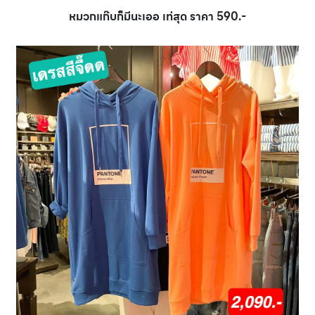
หมวกแก๊บก็มีนะเออ เท่สุด ราคา 590.-