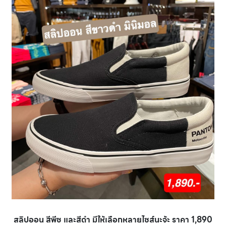
สลิปออน สีพีช และสีดำ มีให้เลือกหลายไซส์นะจ้ะ ราคา 1,890