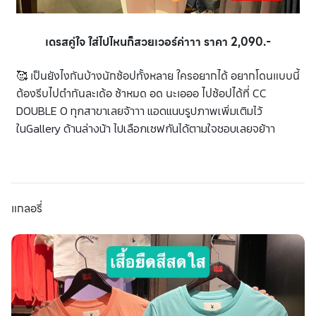
เดรสคู่ใจ ใส่ไปไหนก็สวยเวอร์ค่าาา ราคา 2,090.-
🥰 เป็นยังไงกันบ้างนักช้อปทั้งหลาย ใครอยากได้ อยากโดนแบบนี้
ต้องรีบไปตำกันละเด้อ ช้าหมด อด นะเอออ ไปช้อปได้ที่
CC
DOUBLE O ทุกสาขาเลยจ้าาา แอดแนบรูปภาพเพิ่มเติมไว้
ในGallery ด้านล่างน้า ไปเลือกเซฟกันได้ตามใจชอบเลยจย้าา
แกลอรี่