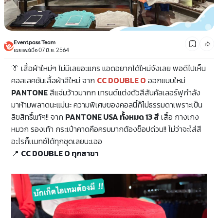
Eventpass Team
เผยแพร่เมื่อ 07 มิ.ย. 2564
👔 เสื้อผ้าใหม่ๆ ไม่มีเลยอะแกร แอดอยากได้ใหม่จังเลย พอดีไปเห็น
คอลเลคชันเสื้อผ้าสีใหม่ จาก
CC DOUBLE O
ออกแบบใหม่
PANTONE
สีแจ่มว้าวมากก เทรนด์แต่งตัวสีสันคัลเลอร์ฟูกำลัง
มาห้ามพลาดนะแม่นะ ความพิเศษของคอลนี้ก็ไม่ธรรมดาเพราะเป็น
ลิขสิทธิ์แท้ๆ!! จาก
PANTONE USA ทั้งหมด 13 สี
เสื้อ กางเกง
หมวก รองเท้า กระเป๋าคาดคือครบมากต้องช็อปด่วน!! ไม่ว่าจะใส่สี
อะไรก็เเมทซ์ได้ทุกชุดเลยนะเออ
📍
CC DOUBLE O ทุกสาขา