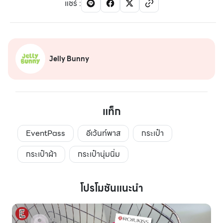
แชร์
:
Jelly Bunny
แท็ก
EventPass
อีเว้นท์พาส
กระเป๋า
กระเป๋าผ้า
กระเป๋านุ่มนิ่ม
โปรโมชันแนะนำ