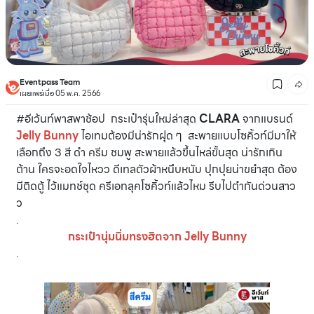
Eventpass Team
เผยแพร่เมื่อ 05 พ.ค. 2566
#อีเว้นท์พาสพาช้อป กระเป๋ารุ่นใหม่ล่าสุด
CLARA
จากแบรนด์
Jelly Bunny
ไอเทมต้องมีน่ารักฝุด ๆ สะพายแบบโซคิ้วท์มีมาให้
เลือกถึง 3 สี ดำ ครีม ชมพู สะพายแล้วขึ้นไหล่ขั้นสุด น่ารักเกิน
ต้าน ใครจะอดใจไหวว ดีเทลตัวผ้าหนึบหนับ ปุกปุยน่าขยำสุด ต้อง
มีติดตู้ ไว้แมทช์ชุด ครีเอทลุคโซคิ้วท์แล้วไหม รีบไปตำกันด่วนสาว
ว
.
กระเป๋านุ่มนิ่มทรงฮิตจาก Jelly Bunny
.