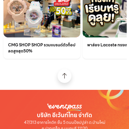
CMG SHOP SHOP รวมแบรนด์ตัวท็อป
พาส่อง Lacoste ทรงเท่เร
ลดสูงสุด50%
บริษัท อีเว้นท์ไทย จำกัด
47/313 อาคารไคตัค ชั้น 5 ถนนป๊อปปูล่า ต.บ้านใหม่
อ.ปากเกร็ด จ.นนทบุรี 11120