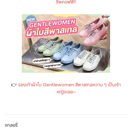
ชิพคอฟฟี่!!
👉
รองเท้าผ้าใบ Gentlewomen สีพาสเทลหวาน ๆ เป็นเจ้า
หญิงเลย~
แกลอรี่