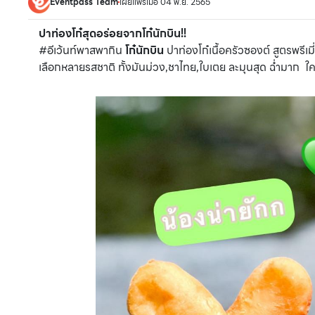
Eventpass Team
เผยแพร่เมื่อ 04 พ.ย. 2565
ปาท่องโก๋สุดอร่อยจากโก๋นักบิน!!
#อีเว้นท์พาสพากิน
โก๋นักบิน
ปาท่องโก๋เนื้อครัวซองต์ สูตรพรีเมี
เลือกหลายรสชาติ ทั้งมันม่วง,ชาไทย,ใบเตย ละมุนสุด ฉ่ำมาก ใ