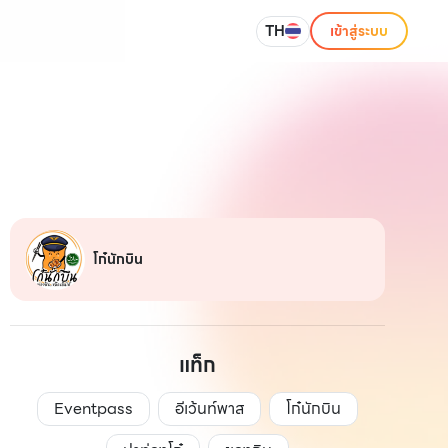
TH
เข้าสู่ระบบ
โก๋นักบิน
แท็ก
Eventpass
อีเว้นท์พาส
โก๋นักบิน