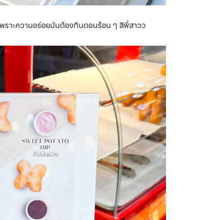
ิ่ดเพราะความอร่อยมันต้องกินตอนร้อน ๆ สิพี่สาวว