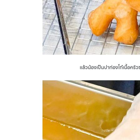
แล้วน้องเป็นปาท่องโก๋เนื้อครัว