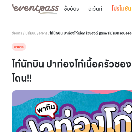
ซื้อบัตร
อีเว้นท์
โปรโมชัน
ซื้อบัตร
/
โปรโมชัน
/
อาหาร
/
โก๋นักบิน ปาท่องโก๋เนื้อครัวซองต์ สูตรพรีเมี่ยมกรอบอร่
อาหาร
โก๋นักบิน ปาท่องโก๋เนื้อครัวซอ
โดน!!