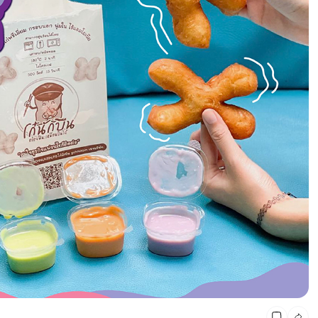
CMG SHOP SHOP รวมแบรนด์ตัวท็อป ลดสูงสุด50%