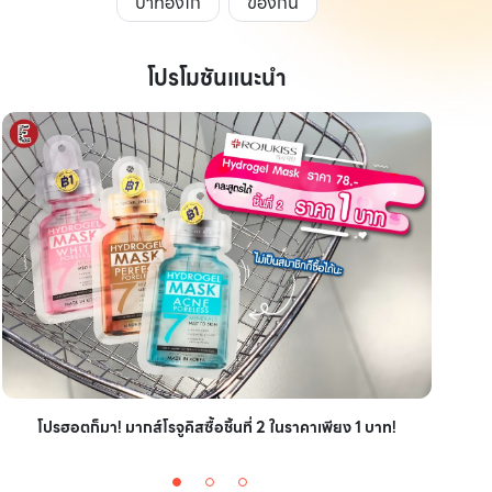
ปาท่องโก๋
ของกิน
โปรโมชันแนะนำ
ไอเ
โปรฮอตก็มา! มากส์โรจูคิสซื้อชิ้นที่ 2 ในราคาเพียง 1 บาท!