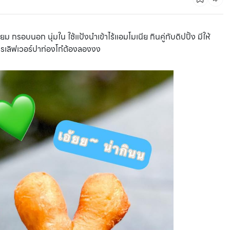
่ยม กรอบนอก นุ่มใน ใช้แป้งนำเข้าไร้แอมโมเนีย กินคู่กับดิปปิ้ง มีให้
ครเลิฟเวอร์ปาท่องโก๋ต้องลองงง