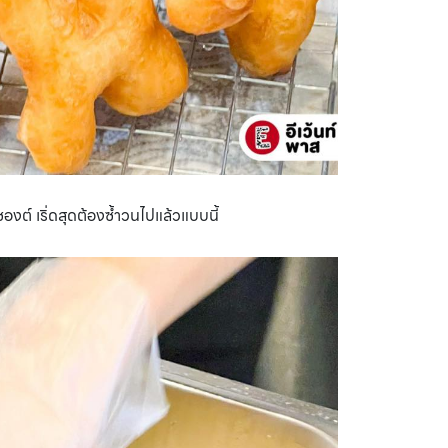
ซองต์ เริ่ดสุดต้องซ้ำวนไปแล้วแบบนี้