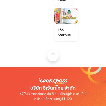
ยอด
ฮิต!
หม้อ
ทอดไร้
น้ำมัน
ราคา
แก้ว
ย่อมเยา
Starbucks
ลาย
ทานตะวัน
คอลใหม่สุด
คิ้วท์
บริษัท อีเว้นท์ไทย จำกัด
47/313 อาคารไคตัค ชั้น 5 ถนนป๊อปปูล่า ต.บ้านใหม่
อ.ปากเกร็ด จ.นนทบุรี 11120