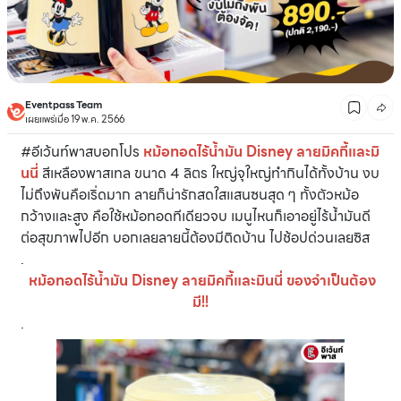
Eventpass Team
เผยแพร่เมื่อ 19 พ.ค. 2566
#อีเว้นท์พาสบอกโปร
หม้อทอดไร้นํ้ามัน Disney ลายมิคกี้และมิ
นนี่
สีเหลืองพาสเทล ขนาด 4 ลิตร ใหญ่จุใหญ่ทำกินได้ทั้งบ้าน งบ
ไม่ถึงพันคือเริ่ดมาก ลายก็น่ารักสดใสแสนซนสุด ๆ ทั้งตัวหม้อ
กว้างและสูง คือใช้หม้อทอดทีเดียวจบ เมนูไหนก็เอาอยู่ไร้นํ้ามันดี
ต่อสุขภาพไปอีก บอกเลยลายนี้ต้องมีติดบ้าน ไปช้อปด่วนเลยซิส
.
หม้อทอดไร้นํ้ามัน Disney ลายมิคกี้และมินนี่ ของจำเป็นต้อง
มี!!
.