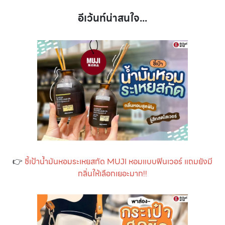
อีเว้นท์น่าสนใจ...
👉
ชี้เป้าน้ำมันหอมระเหยสกัด MUJI หอมแบบฟินเวอร์ แถมยังมี
กลิ่นให้เลือกเยอะมาก!!