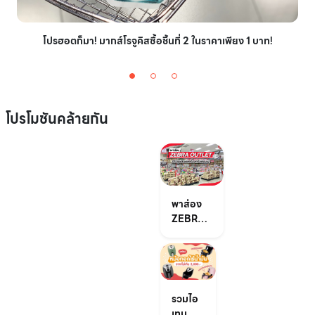
โปรฮอตก็มา! มากส์โรจูคิสซื้อชิ้นที่ 2 ในราคาเพียง 1 บาท!
โปรโมชันคล้ายกัน
พาส่อง
ZEBRA
OUTLET
ฝีมือไม่มี
แต่เครื่อง
ครัวต้อง
มา
รวมไอ
เทม