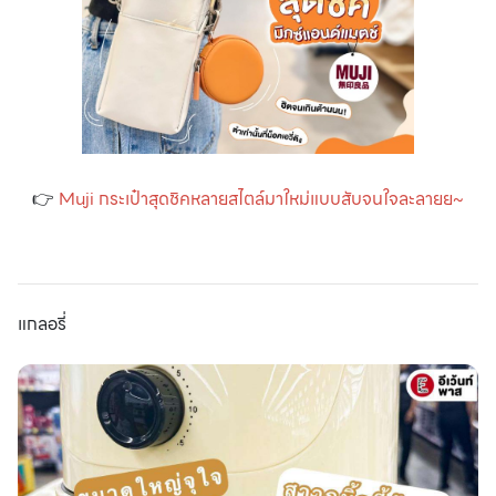
👉
Muji กระเป๋าสุดชิคหลายสไตล์มาใหม่แบบสับจนใจละลายย~
แกลอรี่