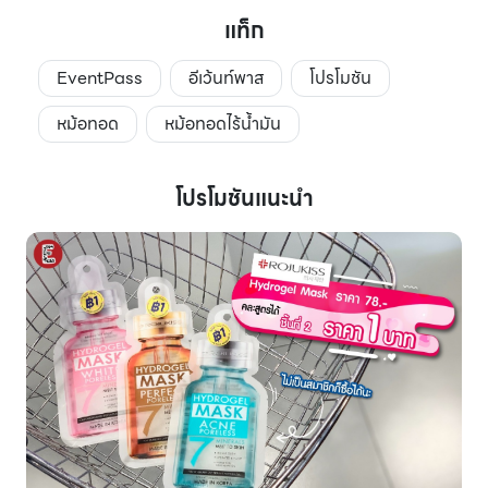
แท็ก
EventPass
อีเว้นท์พาส
โปรโมชัน
หม้อทอด
หม้อทอดไร้น้ำมัน
โปรโมชันแนะนำ