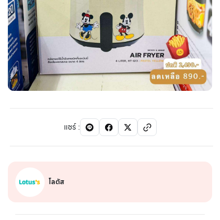
แชร์
:
โลตัส