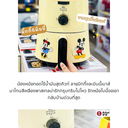
น้องหม้อทอดไร้น้ำมันสุดคิวท์ ลายมิกกี้และมินนี้เมาส์
มาโทนสีเหลืองพาสเทลน่ารักกรุบกริบไม่ไหว รักหม้อใบนี้ขอเอา
กลับบ้านด่วนที่สุด