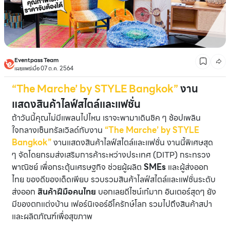
Eventpass Team
เผยแพร่เมื่อ 07 ต.ค. 2564
“The Marche’ by STYLE Bangkok”
งาน
แสดงสินค้าไลฟ์สไตล์และแฟชั่น
ถ้าวันนี้คุณไม่มีแพลนไปไหน เราจะพามาเดินชิค ๆ ช้อปเพลิน
ใจกลางเซ็นทรัลเวิลด์กับงาน
“The Marche’ by STYLE
Bangkok”
งานแสดงสินค้าไลฟ์สไตล์และแฟชั่น งานนี้พิเศษสุด
ๆ จัดโดยกรมส่งเสริมการค้าระหว่างประเทศ (DITP) กระทรวง
พาณิชย์ เพื่อกระตุ้นเศรษฐกิจ ช่วยผู้ผลิต
SMEs
และผู้ส่งออก
ไทย ของดีของเด็ดเพียบ รวบรวมสินค้าไลฟ์สไตล์และแฟชั่นระดับ
ส่งออก
สินค้าฝีมือคนไทย
บอกเลยดีไซน์เก๋มาก อินเตอร์สุดๆ ยัง
มีของตกแต่งบ้าน เฟอร์นิเจอร์อีโครักษ์โลก รวมไปถึงสินค้าสปา
และผลิตภัณฑ์เพื่อสุขภาพ
.