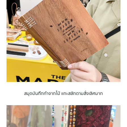
สมุดบันทึกทำจากไม้ แกะสลักตามสั่งเลิศมาก