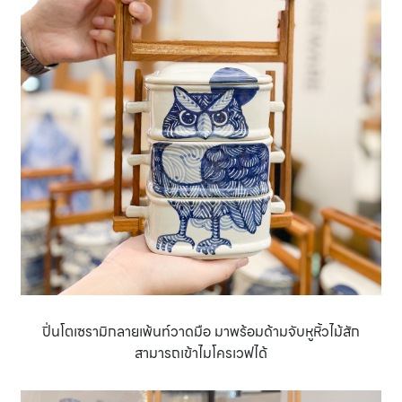
ปิ่นโตเซรามิกลายเพ้นท์วาดมือ มาพร้อมด้ามจับหูหิ้วไม้สัก
สามารถเข้าไมโครเวฟได้