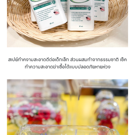
สเปย์ทำคงามสะอาดดีต่อเด็กเล็ก ส่วนผสมทำจากธรรมชาติ เช็ค
ทำความสะอาดฆ่าเชื้อได้แบบปลอดภัยหายห่วง