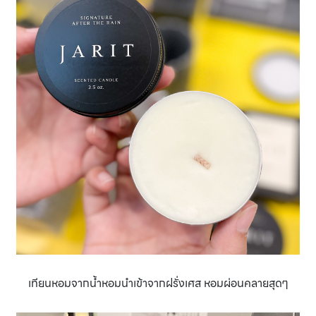
เทียนหอมจากนํ้าหอมนำเข้าจากฝรั่งเศส หอมผ่อนคลายสุดๆ