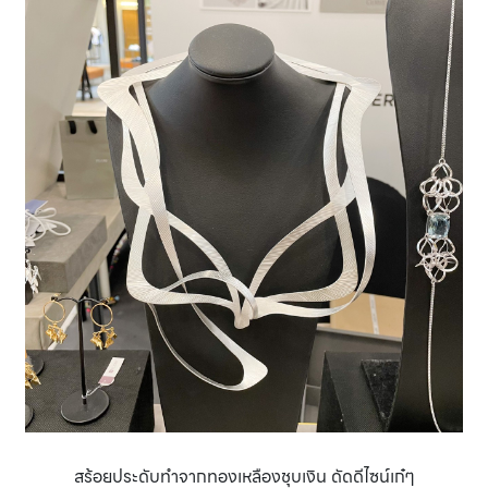
สร้อยประดับทำจากทองเหลืองชุบเงิน ดัดดีไซน์เก๋ๆ