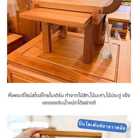
หิ้งพระดีไซน์สไตล์ไทยโมเดิร์น ทำจากไม้สัก,ไม้มะค่า,ไม้ประดู่ แข็ง
แรงรองรับนํ้าหนักได้อย่างดี