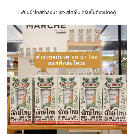
แฟชั่นผ้าไทยกำลังมาแรง สไตล์โมเดิร์นขึ้นต้องมีติดตู้