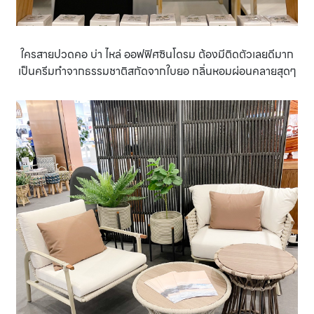
ใครสายปวดคอ บ่า ไหล่ ออฟฟิศซินโดรม ต้องมีติดตัวเลยดีมาก
เป็นครีมทำจากธรรมชาติสกัดจากใบยอ กลิ่นหอมผ่อนคลายสุดๆ