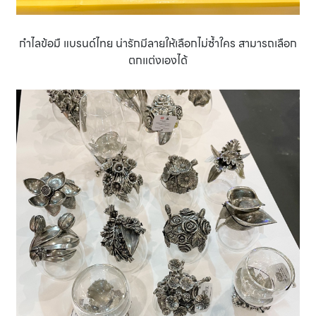
กำไลข้อมื แบรนด์ไทย น่ารักมีลายให้เลือกไม่ซํ้าใคร สามารถเลือก
ตกแต่งเองได้