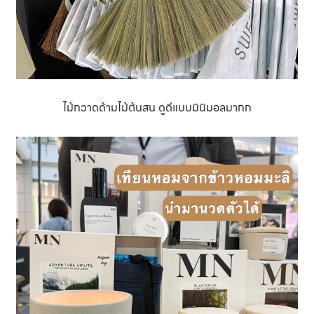
ไม้กวาดด้ามไม้ต้นสน ดูดีแบบมินิมอลมากก