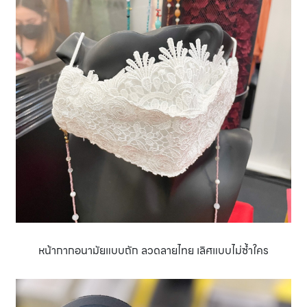
หน้ากากอนามัยแบบถัก ลวดลายไทย เลิศแบบไม่ซํ้าใคร