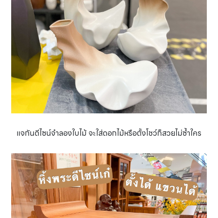
แจกันดีไซน์จำลองใบไม้ จะใส่ดอกไม้หรือตั้งโชว์ก็สวยไม่ซํ้าใคร