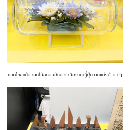
ขวดโหลแก้วดอกไม้สดอบด้วยเทคนิคจากญี่ปุ่น ตกแต่งบ้านเก๋ๆ