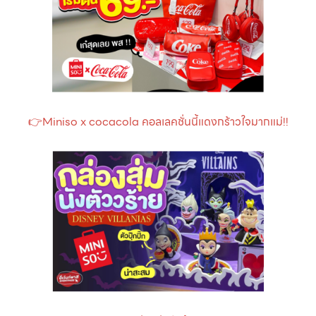
👉Miniso x cocacola คอลเลคชั่นนี้แดงกร้าวใจมากแม่!!