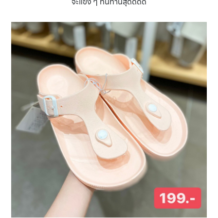
จะแข็ง ๆ ทนทานสุดดดด