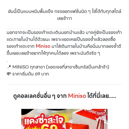
อันนี้เป็นแบบหนีบพื้นแข็ง ทรงออกแฟชั่นนิด ๆ ใส่ได้กับทุกสไตล์
เลยจ้าาา
นอกจากจะเป็นรองเท้าแตะเดินนอกบ้านแล้ว บางคู่ยังเป็นรองเท้า
แตะภายในบ้านได้ด้วยนะ เพราะแอดเคยเป็นรองช้ำแล้วลองซื้อ
รองเท้าแตะจาก
Miniso
มาใส่เดินภายในบ้านคือนิ่มมากลองช้ำดี
ขึ้นเยอะเลยจ้าอยากให้ทุกคนได้ลอง เพราะมันดีจริง ๆ
.
📍 MINISO ทุกสาขา (แอดเจอที่สาขาเซ็นทรัลปิ่นเกล้าจ้า)
💸 ราคาเริ่มต้น 69 บาท
ดูคอลเลคชั่นอื่น ๆ จาก
Miniso
ได้ที่นี่เลย.....