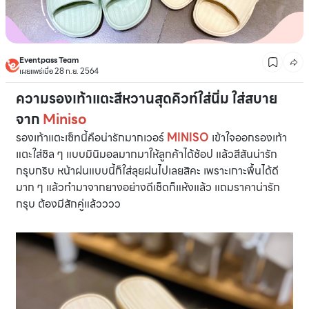
Eventpass Team
เผยแพร่เมื่อ 28 ก.ย. 2564
ความรองเท้าแตะสีหวานสุดคิวท์ใส่นิ่ม ใส่สบาย
จาก
Miniso
รองเท้าแตะเซ็ทนี้คือน่ารักมากเวอร์
MINISO
เข้าใจออกรองเท้า
แตะใส่ชิล ๆ แบบมินิมอลมากมาให้ลูกค้าได้ช้อป แล้วสีสันน่ารัก
กรุบกริบ หน้าฝนแบบนี้ก็ใส่ลุยฝนไปเลยสิคะ เพราะเกาะพื้นได้ดี
มาก ๆ แล้วทำมาจากยางอย่างดีเช็ดก็แห้งแล้ว แถมราคาน่ารัก
กรุบ ต้องมีสักคู่แล้วววว