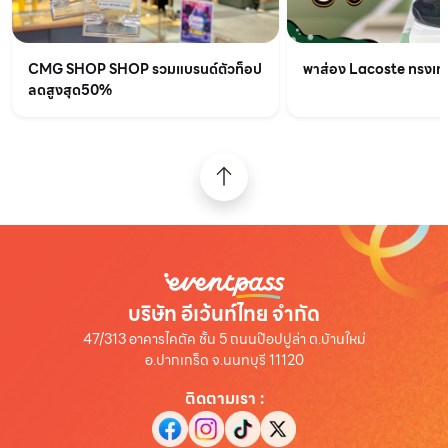
CMG SHOP SHOP รวมแบรนด์ตัวท็อป
พาส่อง Lacoste ทรงเท่เร
ลดสูงสุด50%
บริษัท อีเว้นท์ไทย จำกัด
47/313 อาคารไคตัค ชั้น 5 ถนนป๊อปปูล่า ต.บ้านใหม่
อ.ปากเกร็ด จ.นนทบุรี 11120
ติดตามเรา
: