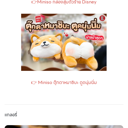
👉Miniso กล่องสุ่มตัวร้าย Disney
👉 Miniso ตุ๊กตาหมาชิบะ ตูดนุ่มนิ่ม
แกลอรี่