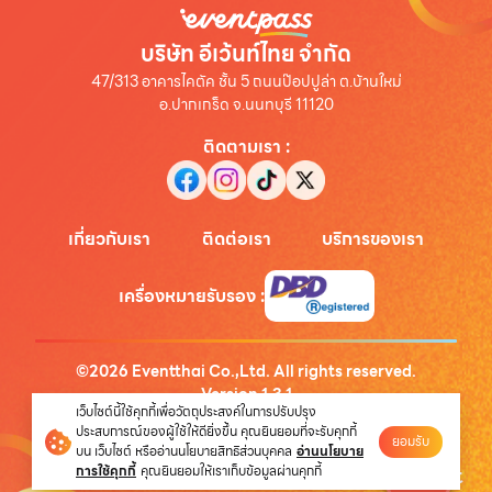
บริษัท อีเว้นท์ไทย จำกัด
47/313 อาคารไคตัค ชั้น 5 ถนนป๊อปปูล่า ต.บ้านใหม่
อ.ปากเกร็ด จ.นนทบุรี 11120
ติดตามเรา
:
เกี่ยวกับเรา
ติดต่อเรา
บริการของเรา
เครื่องหมายรับรอง
:
©
2026
Eventthai Co.,Ltd. All rights reserved.
Version
1.3.1
เว็บไซต์นี้ใช้คุกกี้เพื่อวัตถุประสงค์ในการปรับปรุง
นโยบายความเป็นส่วนตัว
ประสบการณ์ของผู้ใช้ให้ดียิ่งขึ้น คุณยินยอมที่จะรับคุกกี้
ยอมรับ
บน เว็บไซต์ หรืออ่านนโยบายสิทธิส่วนบุคคล
อ่านนโยบาย
การใช้คุกกี้
คุณยินยอมให้เราเก็บข้อมูลผ่านคุกกี้