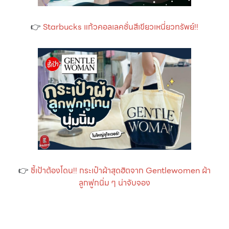
👉
Starbucks แก้วคอลเลคชั่นสีเขียวเหนี่ยวทรัพย์!!
👉
ชี้เป้าต้องโดน!! กระเป๋าผ้าสุดฮิตจาก Gentlewomen ผ้า
ลูกฟูกนิ่ม ๆ น่าจับจอง