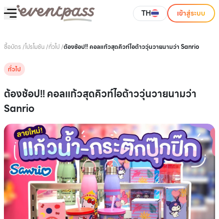
TH
เข้าสู่ระบบ
ซื้อบัตร
/
โปรโมชัน
/
ทั่วไป
/
ต้องช้อป!! คอลแก้วสุดคิวท์ไอต้าววุ่นวายนามว่า Sanrio
ทั่วไป
ต้องช้อป!! คอลแก้วสุดคิวท์ไอต้าววุ่นวายนามว่า
Sanrio