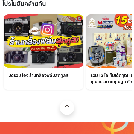
โปรโมชันคล้ายกัน
มัดรวม ไอจี ร้านกล้องฟิล์มสุดคูล!!
รวม 15 ไอเท็มเด็ดคุณแม
คุณแม่ สบายคุณลูก คัด