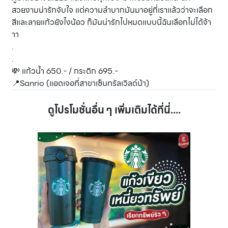
สวยงามน่ารักจับใจ แต่ความลำบากมันมาอยู่ที่เราแล้วว่าจะเลือก
สีและลายแก้วยังไงน้อว ก็มันน่ารักไปหมดแบบนี้ฉันเลือกไม่ได้จ้า
าา
.
.
💸 แก้วน้ำ 650.- / กระติก 695.-
📍Sanrio (แอดเจอที่สาขาเซ็นทรัลเวิลด์น้า)
ดูโปรโมชั่นอื่น ๆ เพิ่มเติมได้ที่นี่....