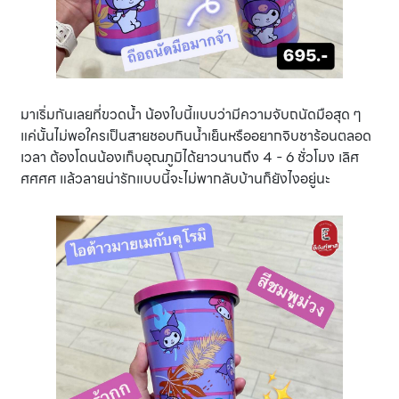
มาเริ่มกันเลยที่ขวดน้ำ น้องใบนี้แบบว่ามีความจับถนัดมือสุด ๆ
แค่นั้นไม่พอใครเป็นสายชอบกินน้ำเย็นหรืออยากจิบชาร้อนตลอด
เวลา ต้องโดนน้องเก็บอุณภูมิได้ยาวนานถึง 4 - 6 ชั่วโมง เลิศ
ศศศศ แล้วลายน่ารักแบบนี้จะไม่พากลับบ้านก็ยังไงอยู่นะ