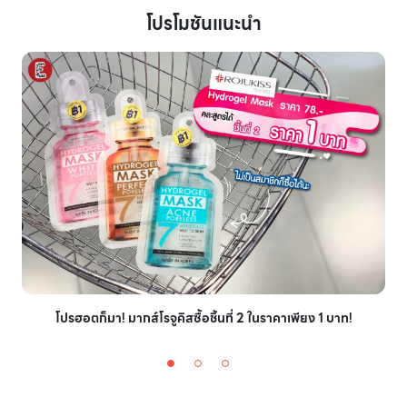
โปรโมชันแนะนำ
โปรฮอตก็มา! มากส์โรจูคิสซื้อชิ้นที่ 2 ในราคาเพียง 1 บาท!