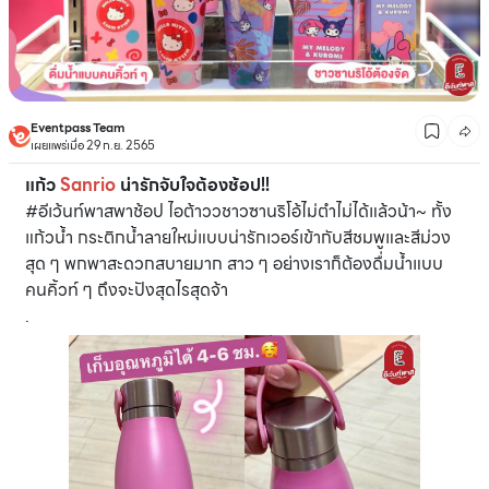
Eventpass Team
เผยแพร่เมื่อ 29 ก.ย. 2565
แก้ว
Sanrio
น่ารักจับใจต้องช้อป!!
#อีเว้นท์พาสพาช้อป ไอต้าววชาวซานริโอ้ไม่ตำไม่ได้แล้วน้า~ ทั้ง
แก้วน้ำ กระติกน้ำลายใหม่แบบน่ารักเวอร์เข้ากับสีชมพูและสีม่วง
สุด ๆ พกพาสะดวกสบายมาก สาว ๆ อย่างเราก็ต้องดื่มน้ำแบบ
คนคิ้วท์ ๆ ถึงจะปังสุดไรสุดจ้า
.