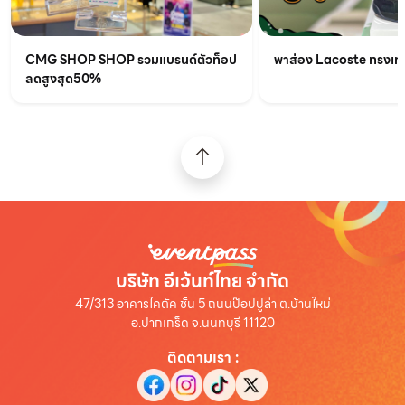
CMG SHOP SHOP รวมแบรนด์ตัวท็อป
พาส่อง Lacoste ทรงเท่เร
ลดสูงสุด50%
บริษัท อีเว้นท์ไทย จำกัด
47/313 อาคารไคตัค ชั้น 5 ถนนป๊อปปูล่า ต.บ้านใหม่
อ.ปากเกร็ด จ.นนทบุรี 11120
ติดตามเรา
: