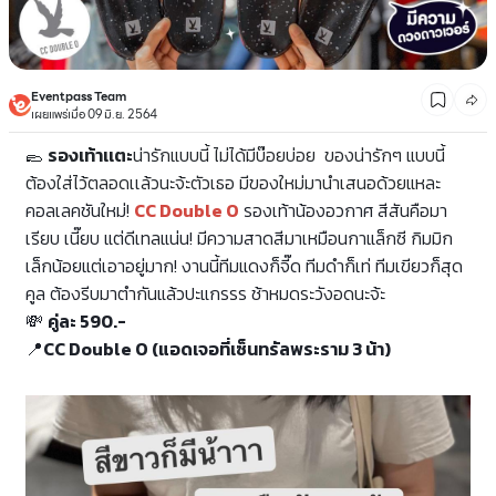
Eventpass Team
เผยแพร่เมื่อ 09 มิ.ย. 2564
🥿
รองเท้าเเตะ
น่ารักแบบนี้ ไม่ได้มีบ๊อยบ่อย ของน่ารักๆ แบบนี้
ต้องใส่ไว้ตลอดเเล้วนะจ้ะตัวเธอ มีของใหม่มานำเสนอด้วยแหละ
คอลเลคชันใหม่!
CC Double O
รองเท้าน้องอวกาศ สีสันคือมา
เรียบ เนี๊ยบ แต่ดีเทลแน่น! มีความสาดสีมาเหมือนกาแล็กซี กิมมิก
เล็กน้อยแต่เอาอยู่มาก! งานนี้ทีมแดงก็จี๊ด ทีมดำก็เท่ ทีมเขียวก็สุด
คูล ต้องรีบมาตำกันแล้วปะแกรรร ช้าหมดระวังอดนะจ้ะ
💸
คู่ละ 590.-
📍
CC Double O (แอดเจอที่เซ็นทรัลพระราม 3 น้า)