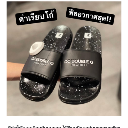
สีดำก็เรียบเหมือนกันนะเธออ ให้ฟิลเหมือนอยู่บนอวกาศจริงๆ