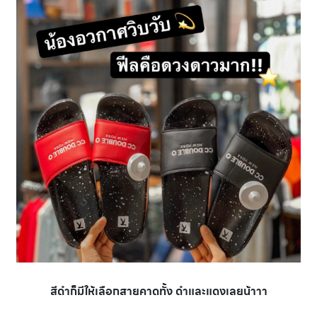
สีดำก็มีให้เลือกสายคาดทั้ง ดำและแดงเลยน้าาา