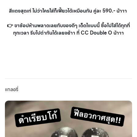
สีแดงสุดเท่ ไม่ว่าใครใส่ก็เฟี้ยวได้เหมือนกัน คู่ละ 590.- น้าาา
👉 ขาช้อปห้ามพลาดเลยกับของดีๆ เด็ดไแบบนี้ ซื้อไปใส่ได้ทุกที่
ทุกเวลา รีบไปตำกันได้เลยจย้าา ที่ CC Double O น้าาา
แกลอรี่