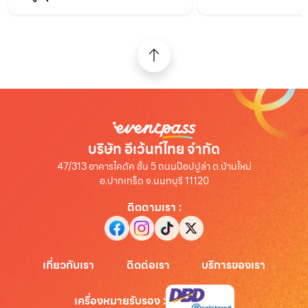
บริษัท อีเว้นท์ไทย จำกัด
47/313 อาคารไคตัค ชั้น 5 ถนนป๊อปปูล่า ต.บ้านใหม่
อ.ปากเกร็ด จ.นนทบุรี 11120
ติดตามเรา
:
เกี่ยวกับเรา
ติดต่อเรา
บริการของเรา
เครื่องหมายรับรอง
: