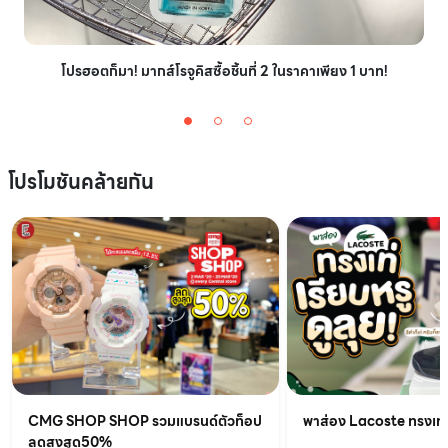
โปรฮอตก็มา! มากส์โรจูคิสซื้อชิ้นที่ 2 ในราคาเพียง 1 บาท!
โปรโมชันคล้ายกัน
CMG SHOP SHOP รวมแบรนด์ตัวท็อป
พาส่อง Lacoste ทรงเท่เร
ลดสูงสุด50%