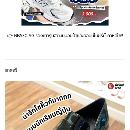
👉
NB530 SG รองเท้ารุ่นฮิตแบบอปป้าและออนนี่ในซีรีย์เกาหลีใช้!!
แกลอรี่