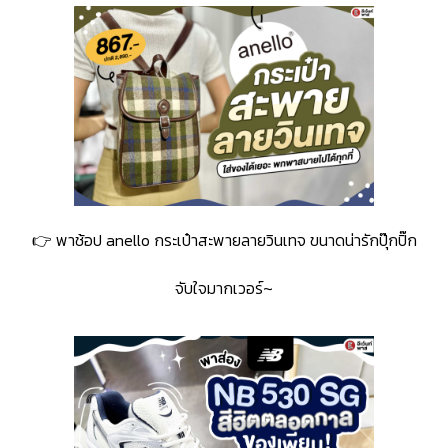
👉
พาช้อป anello กระเป๋าสะพายลายวินเทจ ขนาดน่ารักปุ๊กปิ๊ก
จับใจมากเวอร์~