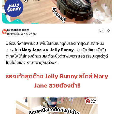
Eventpass Team
เผยแพร่เมื่อ 13 ต.ค. 2566
#อีเว้นท์พาสพาช้อป
เพิ่มไอเทมเข้าตู้กับรองเท้าสุดเท่ สีดำหนัง
เงา สไตล์
Mary Jane
จาก
Jelly Bunny
แต่งตัวเก๋แบบตัวมัม
ดีเทลโลโก้สีทองอักษร
JB
ตัดหนังดำเพิ่มความเริ่ด เรียบหรูแต่ดูดี
ไม่มีไม่ได้แล้ว หามาเข้าตู้กันด่วน ๆ
รองเท้าสุดต๊าช
สไตล์
Jelly Bunny
Mary
Jane สวยต้องตำ!!