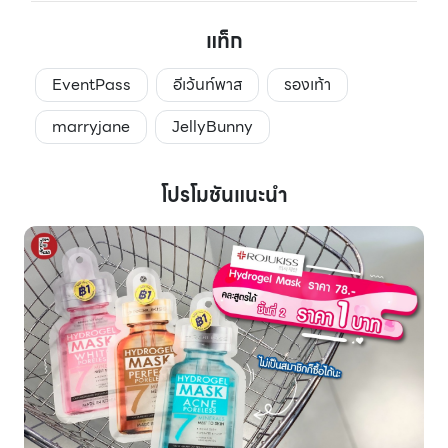
แท็ก
EventPass
อีเว้นท์พาส
รองเท้า
marryjane
JellyBunny
โปรโมชันแนะนำ