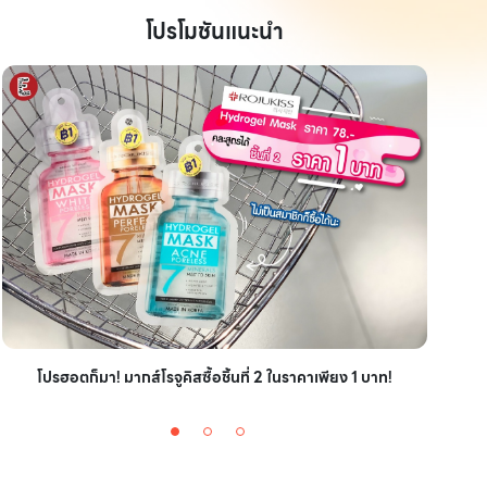
โปรโมชันแนะนำ
ไอเ
โปรฮอตก็มา! มากส์โรจูคิสซื้อชิ้นที่ 2 ในราคาเพียง 1 บาท!