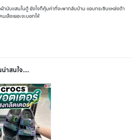
ผ้านับแสนในตู้ ยังไงก็คุ้มค่าที่จะพากลับบ้าน แอบกระซิบแหล่งถ้า
คนเล็งเยอะจะบอกให้
นน่าสนใจ....