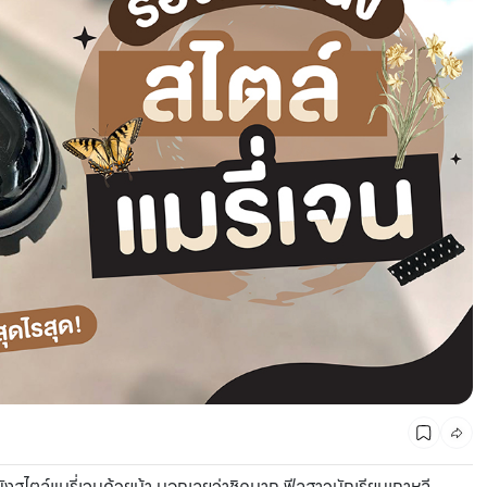
CMG SHOP SHOP รวมแบรนด์ตัวท็อป ลดสูงสุด50%
ังสไตล์แมรี่เจนด้วยน้า บอกเลยว่าชิคมาก ฟีลสาวนักเรียนเกาหลี