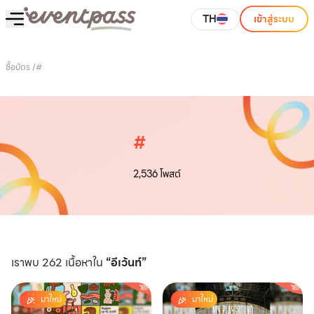
TH
เข้าสู่ระบบ
ซื้อบัตร
/
#
#
2,536
โพสต์
เราพบ 262 เนื้อหาใน
“อีเว้นท์”
มาใหม่
มาใหม่