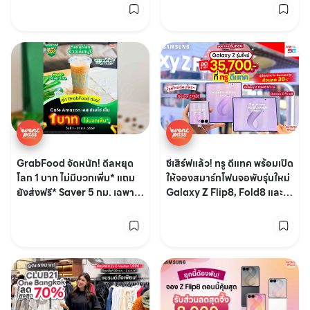
GrabFood จัดหนัก! ดีลหยุด
ชีเสิร์ฟแล้ว! ทรู ดีแทค พร้อมเปิด
โลก 1 บาท ไม่มีบวกเพิ่ม* แถม
ให้จองสมาร์ทโฟนจอพับรุ่นใหม่
ยังส่งฟรี* Saver 5 กม. เฉพาะ
Galaxy Z Flip8, Fold8 และ
ลูกค้าใหม่* และลูกค้าเก่า*
Fold8 Ultra 🤳🏻💖