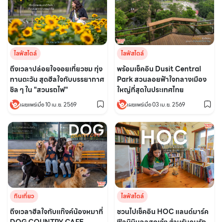
ไลฟ์สไตล์
ไลฟ์สไตล์
ถึงเวลาปล่อยใจจอยเที่ยวชม ทุ่ง
พร้อมเช็คอิน Dusit Central
ทานตะวัน สุดฮีลใจกับบรรยากาศ
Park สวนลอยฟ้าใจกลางเมือง
ชิล ๆ ใน "สวนรถไฟ"
ใหญ่ที่สุดในประเทศไทย
เผยแพร่เมื่อ 10 เม.ย. 2569
เผยแพร่เมื่อ 03 เม.ย. 2569
กินเที่ยว
ไลฟ์สไตล์
ถึงเวลาฮีลใจกับแก๊งค์น้องหมาที่
ชวนไปเช็คอิน HOC แลนด์มาร์ค