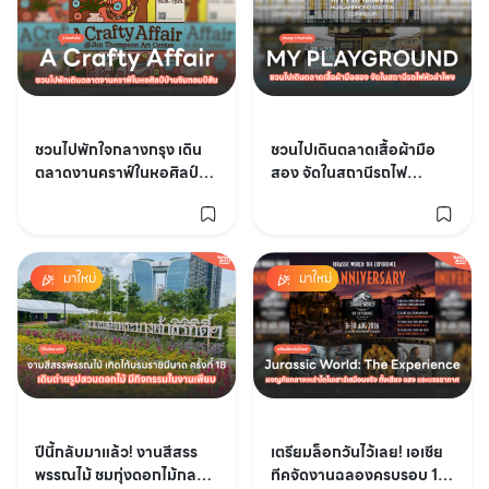
ชวนไปพักใจกลางกรุง เดิน
ชวนไปเดินตลาดเสื้อผ้ามือ
ตลาดงานคราฟ์ในหอศิลป์
สอง จัดในสถานีรถไฟ
บ้านจิมทอมป์สัน A Crafty
หัวลำโพง MY
Affair
PLAYGROUND
มาใหม่
มาใหม่
ปีนี้กลับมาแล้ว! งานสีสรร
เตรียมล็อกวันไว้เลย! เอเชีย
พรรณไม้ ชมทุ่งดอกไม้กลาง
ทีคจัดงานฉลองครบรอบ 1 ปี