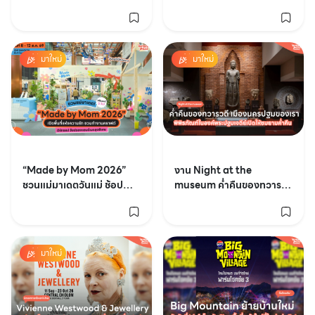
กรุง เปิดเข้าชมฟรี 8 วันเต็ม
Jurassic World: The
Experience
มาใหม่
มาใหม่
“Made by Mom 2026”
งาน Night at the
ชวนแม่มาเดตวันแม่ ช้อป
museum ค่ำคืนของทวาร
สนุก 15 ร้านคราฟต์ เวิร์กชอ
วดี เมืองนครปฐมของเรา
ปสุดพิเศษ เข้าฟรี! | 8 - 12
ส.ค. 69 ที่ ชั้น G โซน THE
STOREYS SQUARE
มาใหม่