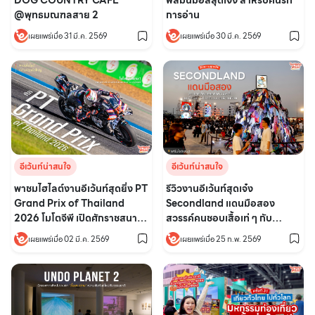
DOG COUNTRY CAFE
ฟีลมินิมอลสุดเจ๋ง สำหรับคนรัก
@พุทธมณฑลสาย 2
การอ่าน
เผยแพร่เมื่อ 31 มี.ค. 2569
เผยแพร่เมื่อ 30 มี.ค. 2569
อีเว้นท์น่าสนใจ
อีเว้นท์น่าสนใจ
พาชมไฮไลต์งานอีเว้นท์สุดยิ่ง PT
รีวิวงานอีเว้นท์สุดเจ๋ง
Grand Prix of Thailand
Secondland แดนมือสอง
2026 โมโตจีพี เปิดศักราชสนาม
สวรรค์คนชอบเสื้อเท่ ๆ กับ
ประเทศไทย สนุก สุดมันส์ ครบรส
คอนเสิร์ตสุดมันส์โดดกันดาดฟ้า
เผยแพร่เมื่อ 02 มี.ค. 2569
เผยแพร่เมื่อ 25 ก.พ. 2569
สะเทือน