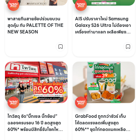
พาสายกินสายช้อปร่วมขบวน
AIS ปรับราคาใหม่ Samsung
สุดคุ้ม กับ PALETTE OF THE
Galaxy S26 Ultra ไม่ต้องเอา
NEW SEASON
เครื่องเก่ามาแลก เหลือเพียง
34,900.-*
ไทวัสดุ จัด“บิ๊กเซล บิ๊กช้อป”
GrabFood ถูกกว่าชัวร์ เก็บ
ฉลองครบรอบ 16 ปี ลดสูงสุด
โค้ดลดแรงลดเพิ่มสูงสุด
60%* พร้อมมีสิทธิ์รับโชคใหญ่
60%** ชุดไก่ทอดแมคเหลือ
x2 รวมมูลค่ากว่า 16 ล้าน!
เพียง 39.-***