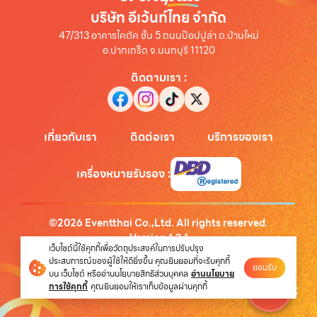
บริษัท อีเว้นท์ไทย จำกัด
47/313 อาคารไคตัค ชั้น 5 ถนนป๊อปปูล่า ต.บ้านใหม่
อ.ปากเกร็ด จ.นนทบุรี 11120
ติดตามเรา
:
เกี่ยวกับเรา
ติดต่อเรา
บริการของเรา
เครื่องหมายรับรอง
:
©
2026
Eventthai Co.,Ltd. All rights reserved.
Version
1.3.1
เว็บไซต์นี้ใช้คุกกี้เพื่อวัตถุประสงค์ในการปรับปรุง
นโยบายความเป็นส่วนตัว
ประสบการณ์ของผู้ใช้ให้ดียิ่งขึ้น คุณยินยอมที่จะรับคุกกี้
ยอมรับ
บน เว็บไซต์ หรืออ่านนโยบายสิทธิส่วนบุคคล
อ่านนโยบาย
การใช้คุกกี้
คุณยินยอมให้เราเก็บข้อมูลผ่านคุกกี้