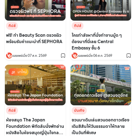
ทิปส์
ทิปส์
ฟรี! ทำ Beauty Scan ตรวจผิว
ใครกำลังหาที่นั่งทำงานมู้ด ๆ
พร้อมรับคำแนะนำที่ SEPHORA
ต้องมาที่นี่เลย Central
Embassy ชั้น 6
เผยแพร่เมื่อ 07 ส.ค. 2569
เผยแพร่เมื่อ 06 ส.ค. 2569
มาใหม่
ทิปส์
บันเทิง
ห้องสมุด The Japan
ชวนมาเดินเล่นสวนดอกดาวเรือง
Foundation พิกัดลับนั่งพักอ่าน
เติมสีสันให้วันธรรมดาให้กลาย
หนังสือในห้องสมุดญี่ปุ่นใจกลาง
เป็นวันที่พิเศษ