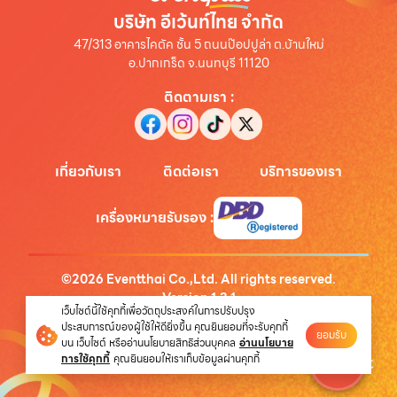
บริษัท อีเว้นท์ไทย จำกัด
47/313 อาคารไคตัค ชั้น 5 ถนนป๊อปปูล่า ต.บ้านใหม่
อ.ปากเกร็ด จ.นนทบุรี 11120
ติดตามเรา
:
เกี่ยวกับเรา
ติดต่อเรา
บริการของเรา
เครื่องหมายรับรอง
:
©
2026
Eventthai Co.,Ltd. All rights reserved.
Version
1.3.1
เว็บไซต์นี้ใช้คุกกี้เพื่อวัตถุประสงค์ในการปรับปรุง
นโยบายความเป็นส่วนตัว
ประสบการณ์ของผู้ใช้ให้ดียิ่งขึ้น คุณยินยอมที่จะรับคุกกี้
ยอมรับ
บน เว็บไซต์ หรืออ่านนโยบายสิทธิส่วนบุคคล
อ่านนโยบาย
การใช้คุกกี้
คุณยินยอมให้เราเก็บข้อมูลผ่านคุกกี้