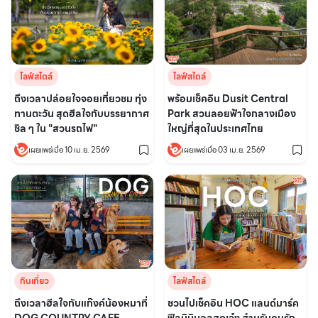
ไลฟ์สไตล์
ไลฟ์สไตล์
ถึงเวลาปล่อยใจจอยเที่ยวชม ทุ่ง
พร้อมเช็คอิน Dusit Central
ทานตะวัน สุดฮีลใจกับบรรยากาศ
Park สวนลอยฟ้าใจกลางเมือง
ชิล ๆ ใน "สวนรถไฟ"
ใหญ่ที่สุดในประเทศไทย
เผยแพร่เมื่อ 10 เม.ย. 2569
เผยแพร่เมื่อ 03 เม.ย. 2569
กินเที่ยว
ไลฟ์สไตล์
ถึงเวลาฮีลใจกับแก๊งค์น้องหมาที่
ชวนไปเช็คอิน HOC แลนด์มาร์ค