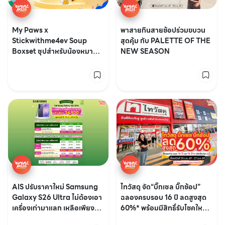
My Paws x
พาสายกินสายช้อปร่วมขบวน
Stickwithme4ev Soup
สุดคุ้ม กับ PALETTE OF THE
Boxset ซุปสำหรับน้องหมา
NEW SEASON
น้องแมว!
ไทวัสดุ จัด“บิ๊กเซล บิ๊กช้อป”
AIS ปรับราคาใหม่ Samsung
ฉลองครบรอบ 16 ปี ลดสูงสุด
Galaxy S26 Ultra ไม่ต้องเอา
60%* พร้อมมีสิทธิ์รับโชคใหญ่
เครื่องเก่ามาแลก เหลือเพียง
x2 รวมมูลค่ากว่า 16 ล้าน!
34,900.-*