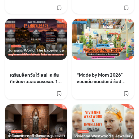
หัวลำโพง MY
กรุง เปิดเข้าชมฟรี 8 วันเต็ม
PLAYGROUND
“Made by Mom 2026”
เตรียมล็อกวันไว้เลย! เอเชีย
ชวนแม่มาเดตวันแม่ ช้อป
ทีคจัดงานฉลองครบรอบ 1 ปี
สนุก 15 ร้านคราฟต์ เวิร์กชอ
Jurassic World: The
ปสุดพิเศษ เข้าฟรี! | 8 - 12
Experience
ส.ค. 69 ที่ ชั้น G โซน THE
STOREYS SQUARE