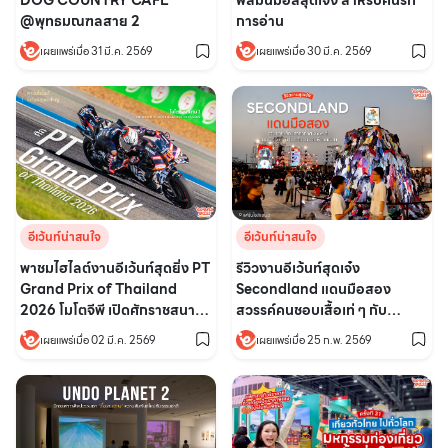
DOG COUNTRY CAFE
ฟีลมินิมอลสุดเจ๋ง สำหรับคนรัก
@พุทธมณฑลสาย 2
การอ่าน
เผยแพร่เมื่อ 31 มี.ค. 2569
เผยแพร่เมื่อ 30 มี.ค. 2569
อีเว้นท์น่าสนใจ
อีเว้นท์น่าสนใจ
พาชมไฮไลต์งานอีเว้นท์สุดยิ่ง PT
รีวิวงานอีเว้นท์สุดเจ๋ง
Grand Prix of Thailand
Secondland แดนมือสอง
2026 โมโตจีพี เปิดศักราชสนาม
สวรรค์คนชอบเสื้อเท่ ๆ กับ
ประเทศไทย สนุก สุดมันส์ ครบรส
คอนเสิร์ตสุดมันส์โดดกันดาดฟ้า
เผยแพร่เมื่อ 02 มี.ค. 2569
เผยแพร่เมื่อ 25 ก.พ. 2569
สะเทือน