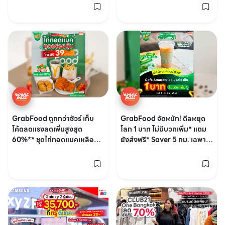
GrabFood ถูกกว่าชัวร์ เก็บ
GrabFood จัดหนัก! ดีลหยุด
โค้ดลดแรงลดเพิ่มสูงสุด
โลก 1 บาท ไม่มีบวกเพิ่ม* แถม
60%** ชุดไก่ทอดแมคเหลือ
ยังส่งฟรี* Saver 5 กม. เฉพาะ
เพียง 39.-***
ลูกค้าใหม่* และลูกค้าเก่า*