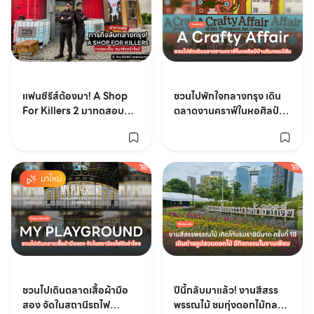
แฟนซีรีส์ต้องมา! A Shop
ชวนไปพักใจกลางกรุง เดิน
For Killers 2 มาทดสอบ
ตลาดงานคราฟ์ในหอศิลป์
ภารกิจกว่า 7 โซนพร้อมรับ
บ้านจิมทอมป์สัน A Crafty
รางวัลสุดพิเศษ
Affair
มาใหม่
ชวนไปเดินตลาดเสื้อผ้ามือ
ปีนี้กลับมาแล้ว! งานสีสรร
สอง จัดในสถานีรถไฟ
พรรณไม้ ชมทุ่งดอกไม้กลาง