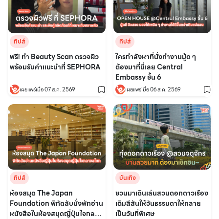
ทิปส์
ทิปส์
ฟรี! ทำ Beauty Scan ตรวจผิว
ใครกำลังหาที่นั่งทำงานมู้ด ๆ
พร้อมรับคำแนะนำที่ SEPHORA
ต้องมาที่นี่เลย Central
Embassy ชั้น 6
เผยแพร่เมื่อ 07 ส.ค. 2569
เผยแพร่เมื่อ 06 ส.ค. 2569
ทิปส์
บันเทิง
ห้องสมุด The Japan
ชวนมาเดินเล่นสวนดอกดาวเรือง
Foundation พิกัดลับนั่งพักอ่าน
เติมสีสันให้วันธรรมดาให้กลาย
หนังสือในห้องสมุดญี่ปุ่นใจกลาง
เป็นวันที่พิเศษ