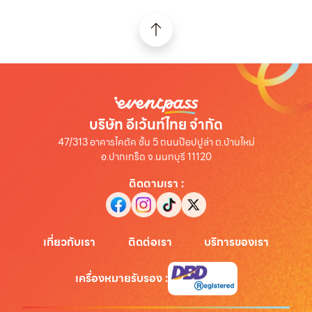
บริษัท อีเว้นท์ไทย จำกัด
47/313 อาคารไคตัค ชั้น 5 ถนนป๊อปปูล่า ต.บ้านใหม่
อ.ปากเกร็ด จ.นนทบุรี 11120
ติดตามเรา
:
เกี่ยวกับเรา
ติดต่อเรา
บริการของเรา
เครื่องหมายรับรอง
: