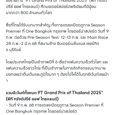
ชื่อรายการ “PT Grand Prix of Thailand 2025” (พีที กรังด์
ปรีซ์ ออฟ ไทยแลนด์) ศึกมอเตอร์สปอร์ตพรีเมียมที่มีผู้ชม
มากกว่า 800 ล้านคนทั่วโลก
ซึ่งที่ไทยได้รับบทบาทสำคัญ ทั้งการแถลงเปิดฤดูกาล Season
Premier ที่ One Bangkok กรุงเทพ โดยดอร์น่าสปอร์ต วันที่ 9
ก.พ. ต่อด้วย Pre-Season Test 12-13 ก.พ. และ Main Race
28 ก.พ.-2 มี.ค.68 ที่สนามช้าง อินเตอร์เนชั่นแนล เซอร์กิต
จ.บุรีรัมย์
โดยประเทศไทยเป็นเจ้าภาพปีที่ 6 เชื่อว่าแฟนความเร็วทั่วโลก และ
แฟนความเร็วชาวไทย ที่เป็นเจ้าภาพในการจัดกิจกรรมมากมาย
บอกเลยว่าตื่นเต้นและภูมิใจมาก ๆ ต้องไปให่ได้ในทุกอีเว้นท์เลยน้า
า
รวมอีเว้นท์ทั้งหมด PT Grand Prix of Thailand 2025”
(พีที กรังด์ปรีซ์ ออฟ ไทยแลนด์)
- วันที่ 9 ก.พ. 68 การแถลงเปิดฤดูกาล Season Premier ที่
One Bangkok กรุงเทพ โดยดอร์น่าสปอร์ต