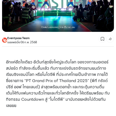
Eventpass Team
เผยแพร่เมื่อ 06 ก.พ. 2568
อีกแค่อึดใจเดียว อีเว้นท์สุดยิ่งใหญ่ระดับโลก ของวงการมอเตอร์
สปอร์ต กำลังจะเริ่มขึ้นแล้ว กับการแข่งขันรถจักรยานยนต์ทาง
เรียบชิงแชมป์โลก หรือโมโตจีพี ที่ประเทศไทยเป็นเจ้าภาพ ภายใต้
ชื่อรายการ “PT Grand Prix of Thailand 2025” (พีที กรังด์
ปรีซ์ ออฟ ไทยแลนด์) ล่าสุดพร้อมตอกย้ำ และกระตุ้นความตื่น
เต้นให้กับแฟนความเร็วไทยและทั่วโลกอีกครั้ง ให้เตรียมพร้อม กับ
กิจกรรม Countdown สู่ “โมโตจีพี” มานับถอยหลังไปด้วยกัน
เลยยย