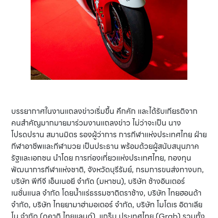
บรรยากาศในงานแถลงข่าวเริ่มขึ้น คึกคัก และได้รับเกียรติจาก
คนสำคัญมากมายมาร่วมงานแถลงข่าว ไม่ว่าจะเป็น นาง
โปรดปราน สมานมิตร รองผู้ว่าการ การกีฬาแห่งประเทศไทย ฝ่าย
กีฬาอาชีพและกีฬามวย เป็นประธาน พร้อมด้วยผู้สนับสนุนภาค
รัฐและเอกชน นำโดย การท่องเที่ยวแห่งประเทศไทย, กองทุน
พัฒนาการกีฬาแห่งชาติ, จังหวัดบุรีรัมย์, กรมการขนส่งทางบก,
บริษัท พีทีจี เอ็นเนอยี จำกัด (มหาชน), บริษัท ช้างอินเตอร์
เนชั่นแนล จำกัด โดยน้ำแร่ธรรมชาติตราช้าง, บริษัท ไทยฮอนด้า
จำกัด, บริษัท ไทยยามาฮ่ามอเตอร์ จำกัด, บริษัท โมโตเร อิตาเลีย
โน จำกัด (ดูคาติ ไทยแลนด์), แกร็บ ประเทศไทย (Grab) รวมทั้ง,