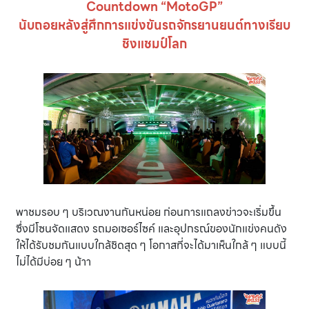
Countdown “MotoGP”
นับถอยหลังสู่ศึกการแข่งขันรถจักรยานยนต์ทางเรียบ
ชิงแชมป์โลก
พาชมรอบ ๆ บริเวณงานกันหน่อย ก่อนการแถลงข่าวจะเริ่มขึ้น
ซึ่งมีโซนจัดแสดง รถมอเซอร์ไซค์ และอุปกรณ์ของนักแข่งคนดัง
ให้ได้รับชมกันแบบใกล้ชิดสุด ๆ โอกาสที่จะได้มาเห็นใกล้ ๆ แบบนี้
ไม่ได้มีบ่อย ๆ น้าา